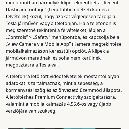
menüpontban bármelyik klipet elmenthet a „Recent
Dashcam footage” (Legutóbbi fedélzeti kamera
felvételek) közül, hogy azokat véglegesen tárolja a
Tesla járművén vagy a telefonján. Ha a telefonon is
meg szeretné tekinteni a felvételeket, lépjen a
„Controls” > „Safety” menüpontba, és kapcsolja be a
„View Camera via Mobile App” (Kamera megtekintése
mobilalkalmazáson keresztül) opciót. A klipek a
járművön maradnak, és soha nem kerülnek
megosztásra a Tesla-val.
A telefonra letöltött videofelvételek mostantól olyan
adatokat is tartalmaznak, mint a sebesség, a
kormányzási szög és az önvezető üzemmód állapota.
A letöltéshez Premium Connectivity szolgáltatásra,
valamint a mobilalkalmazás 4.55.6-os vagy újabb
verziójára van szükség.