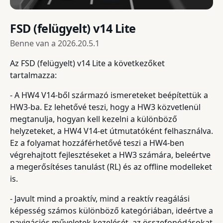
FSD (felügyelt) v14 Lite
Benne van a
2026.20.5.1
Az FSD (felügyelt) v14 Lite a következőket
tartalmazza:
- A HW4 V14-ből származó ismereteket beépítettük a
HW3-ba. Ez lehetővé teszi, hogy a HW3 közvetlenül
megtanulja, hogyan kell kezelni a különböző
helyzeteket, a HW4 V14-et útmutatóként felhasználva.
Ez a folyamat hozzáférhetővé teszi a HW4-ben
végrehajtott fejlesztéseket a HW3 számára, beleértve
a megerősítéses tanulást (RL) és az offline modelleket
is.
- Javult mind a proaktív, mind a reaktív reagálási
képesség számos különböző kategóriában, ideértve a
navigációs műveletek kezelését, az összefonódásokat