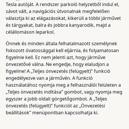
Tesla autóját. A rendszer parkoló helyzetből indul el,
sávot vált, a navigációs útvonalnak megfelelően
választja ki az elágazásokat, kikerüli a többi járművet
és tárgyakat, balra és jobbra kanyarodik, majd a
célállomáson leparkol.
Önnek és minden általa felhatalmazott személynek
fokozott óvatossággal kell eljárnia, és folyamatosan
figyelnie kell. Ez nem jelenti azt, hogy járműve
önvezetővé válna. Ne engedje, hogy elaludjon a
figyelme! A „Teljes önvezetés (felügyelt)” funkció
engedélyezve van a járművén. A funkció
használatához nyomja meg a felhasználói felületen a
„Teljes önvezetés indítása” gombot, vagy nyomja meg
egyszer a jobb oldali görgetőgombot. A „Teljes
önvezetés (felügyelt)” funkciót az „Önvezetési
beállítások” menüpontban kapcsolhatja ki.