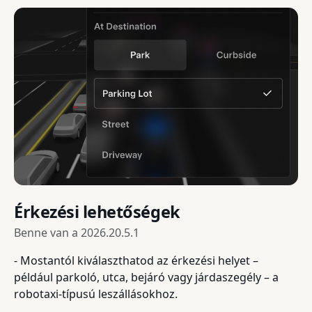
Érkezési lehetőségek
Benne van a
2026.20.5.1
- Mostantól kiválaszthatod az érkezési helyet –
például parkoló, utca, bejáró vagy járdaszegély – a
robotaxi-típusú leszállásokhoz.