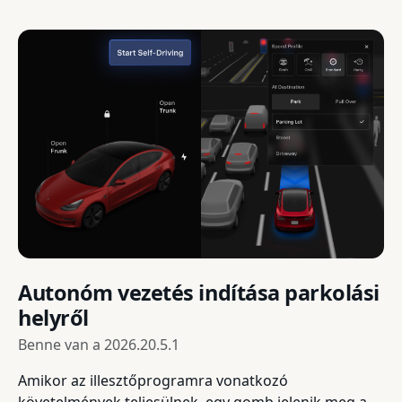
Autonóm vezetés indítása parkolási
helyről
Benne van a
2026.20.5.1
Amikor az illesztőprogramra vonatkozó
követelmények teljesülnek, egy gomb jelenik meg a