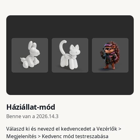
Háziállat-mód
Benne van a
2026.14.3
Válaszd ki és nevezd el kedvencedet a Vezérlők >
Megjelenítés > Kedvenc mód testreszabása