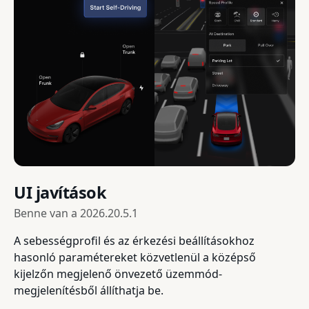
UI javítások
Benne van a
2026.20.5.1
A sebességprofil és az érkezési beállításokhoz
hasonló paramétereket közvetlenül a középső
kijelzőn megjelenő önvezető üzemmód-
megjelenítésből állíthatja be.