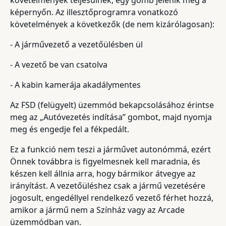
képernyőn. Az illesztőprogramra vonatkozó
követelmények a következők (de nem kizárólagosan):
- A járművezető a vezetőülésben ül
- A vezető be van csatolva
- A kabin kamerája akadálymentes
Az FSD (felügyelt) üzemmód bekapcsolásához érintse
meg az „Autóvezetés indítása” gombot, majd nyomja
meg és engedje fel a fékpedált.
Ez a funkció nem teszi a járművet autonómmá, ezért
Önnek továbbra is figyelmesnek kell maradnia, és
készen kell állnia arra, hogy bármikor átvegye az
irányítást. A vezetőüléshez csak a jármű vezetésére
jogosult, engedéllyel rendelkező vezető férhet hozzá,
amikor a jármű nem a Színház vagy az Arcade
üzemmódban van.