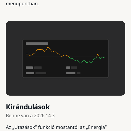
menüpontban.
Kirándulások
Benne van a
2026.14.3
Az „Utazások” funkció mostantól az „Energia”