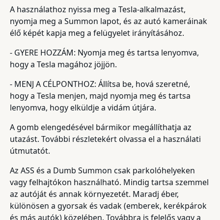
A használathoz nyissa meg a Tesla-alkalmazást,
nyomja meg a Summon lapot, és az autó kameráinak
élő képét kapja meg a felügyelet irányításához.
- GYERE HOZZÁM: Nyomja meg és tartsa lenyomva,
hogy a Tesla magához jöjjön.
- MENJ A CÉLPONTHOZ: Állítsa be, hová szeretné,
hogy a Tesla menjen, majd nyomja meg és tartsa
lenyomva, hogy elküldje a vidám útjára.
A gomb elengedésével bármikor megállíthatja az
utazást. További részletekért olvassa el a használati
útmutatót.
Az ASS és a Dumb Summon csak parkolóhelyeken
vagy felhajtókon használható. Mindig tartsa szemmel
az autóját és annak környezetét. Maradj éber,
különösen a gyorsak és vadak (emberek, kerékpárok
és más autók) közelében. Továbbra is felelős vagy a