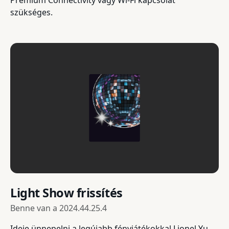
Premium Connectivity vagy Wi-Fi kapcsolat
szükséges.
Light Show frissítés
Benne van a
2024.44.25.4
Ideje ünnepelni a legújabb fényjátékokkal Lionel Yu