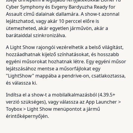
Cyber Symphony és Evgeny Bardyuzha Ready for
Assault című dalainak dallamára. A show-t azonnal
lejátszhatod, vagy akár 10 perccel előre is
ütemezheted, akár egyetlen járművön, akár a
barátaiddal szinkronizálva.
A Light Show rajongói vezérelhetik a belső világítást,
hozzáadhatnak kijelző színhatásokat, és hosszabb
egyéni műsorokat hozhatnak létre. Egy egyéni műsor
lejátszásához mentse a műsorfájlokat egy
"LightShow" mappába a pendrive-on, csatlakoztassa,
és válassza ki.
Indítsa el a show-t a mobilalkalmazásból (4.39.5+
verzió szükséges), vagy válassza az App Launcher >
Toybox > Light Show menüpontot a jármű
érintőképernyőjén.