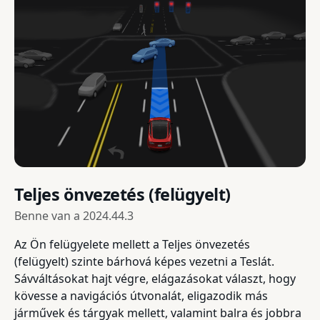
Teljes önvezetés (felügyelt)
Benne van a
2024.44.3
Az Ön felügyelete mellett a Teljes önvezetés
(felügyelt) szinte bárhová képes vezetni a Teslát.
Sávváltásokat hajt végre, elágazásokat választ, hogy
kövesse a navigációs útvonalát, eligazodik más
járművek és tárgyak mellett, valamint balra és jobbra