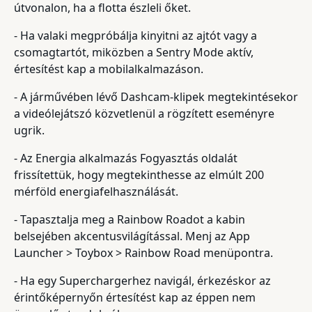
útvonalon, ha a flotta észleli őket.
- Ha valaki megpróbálja kinyitni az ajtót vagy a
csomagtartót, miközben a Sentry Mode aktív,
értesítést kap a mobilalkalmazáson.
- A járművében lévő Dashcam-klipek megtekintésekor
a videólejátszó közvetlenül a rögzített eseményre
ugrik.
- Az Energia alkalmazás Fogyasztás oldalát
frissítettük, hogy megtekinthesse az elmúlt 200
mérföld energiafelhasználását.
- Tapasztalja meg a Rainbow Roadot a kabin
belsejében akcentusvilágítással. Menj az App
Launcher > Toybox > Rainbow Road menüpontra.
- Ha egy Superchargerhez navigál, érkezéskor az
érintőképernyőn értesítést kap az éppen nem