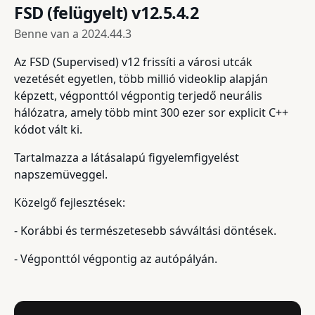
FSD (felügyelt) v12.5.4.2
Benne van a
2024.44.3
Az FSD (Supervised) v12 frissíti a városi utcák
vezetését egyetlen, több millió videoklip alapján
képzett, végponttól végpontig terjedő neurális
hálózatra, amely több mint 300 ezer sor explicit C++
kódot vált ki.
Tartalmazza a látásalapú figyelemfigyelést
napszemüveggel.
Közelgő fejlesztések:
- Korábbi és természetesebb sávváltási döntések.
- Végponttól végpontig az autópályán.