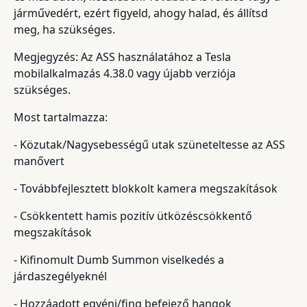
járművedért, ezért figyeld, ahogy halad, és állítsd
meg, ha szükséges.
Megjegyzés: Az ASS használatához a Tesla
mobilalkalmazás 4.38.0 vagy újabb verziója
szükséges.
Most tartalmazza:
- Közutak/Nagysebességű utak szüneteltesse az ASS
manővert
- Továbbfejlesztett blokkolt kamera megszakítások
- Csökkentett hamis pozitív ütközéscsökkentő
megszakítások
- Kifinomult Dumb Summon viselkedés a
járdaszegélyeknél
- Hozzáadott egyéni/fing befejező hangok