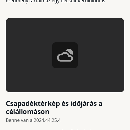
eredmény tartalmaz egy becsült kerülőidőt is.
Csapadéktérkép és időjárás a
célállomáson
Benne van a
2024.44.25.4