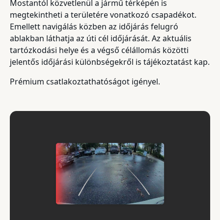
Mostantól közvetlenül a jármű térképén is
megtekintheti a területére vonatkozó csapadékot.
Emellett navigálás közben az időjárás felugró
ablakban láthatja az úti cél időjárását. Az aktuális
tartózkodási helye és a végső célállomás közötti
jelentős időjárási különbségekről is tájékoztatást kap.
Prémium csatlakoztathatóságot igényel.