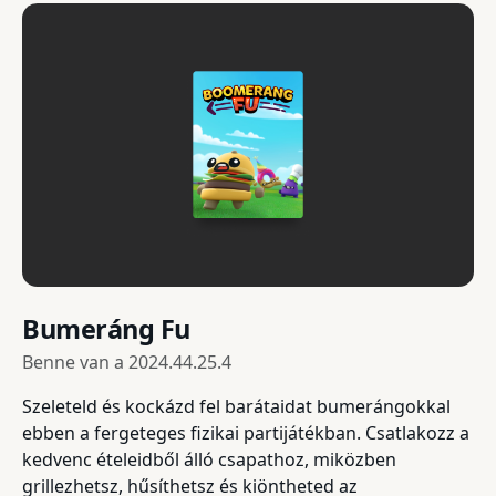
Bumeráng Fu
Benne van a
2024.44.25.4
Szeleteld és kockázd fel barátaidat bumerángokkal
ebben a fergeteges fizikai partijátékban. Csatlakozz a
kedvenc ételeidből álló csapathoz, miközben
grillezhetsz, hűsíthetsz és kiöntheted az