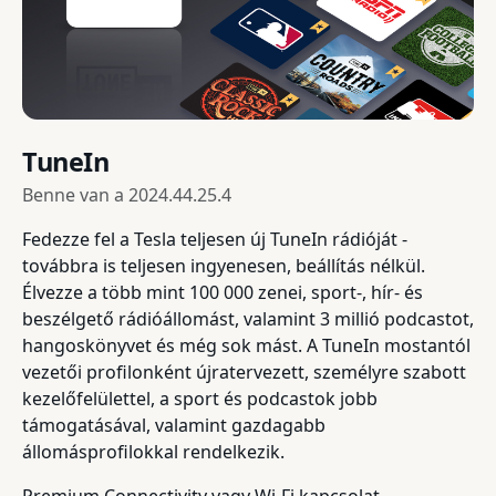
TuneIn
Benne van a
2024.44.25.4
Fedezze fel a Tesla teljesen új TuneIn rádióját -
továbbra is teljesen ingyenesen, beállítás nélkül.
Élvezze a több mint 100 000 zenei, sport-, hír- és
beszélgető rádióállomást, valamint 3 millió podcastot,
hangoskönyvet és még sok mást. A TuneIn mostantól
vezetői profilonként újratervezett, személyre szabott
kezelőfelülettel, a sport és podcastok jobb
támogatásával, valamint gazdagabb
állomásprofilokkal rendelkezik.