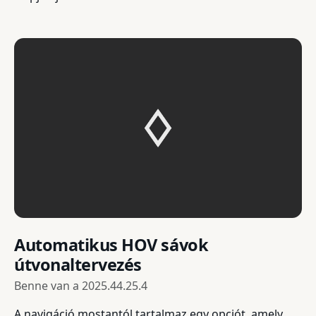
Automatikus HOV sávok
útvonaltervezés
Benne van a
2025.44.25.4
A navigáció mostantól tartalmaz egy opciót, amely