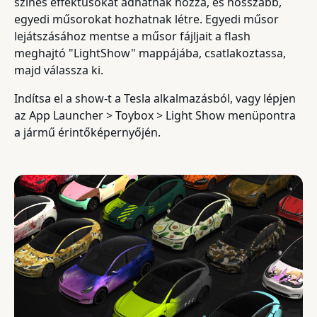
színes effektusokat adhatnak hozzá, és hosszabb,
egyedi műsorokat hozhatnak létre. Egyedi műsor
lejátszásához mentse a műsor fájljait a flash
meghajtó "LightShow" mappájába, csatlakoztassa,
majd válassza ki.
Indítsa el a show-t a Tesla alkalmazásból, vagy lépjen
az App Launcher > Toybox > Light Show menüpontra
a jármű érintőképernyőjén.