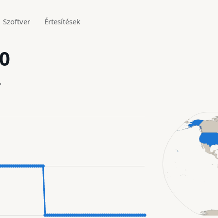
Szoftver
Értesítések
00
.