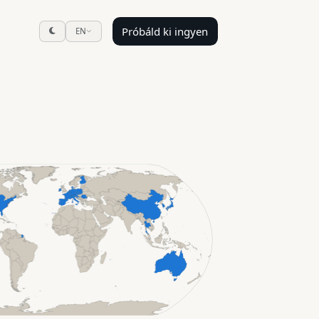
Próbáld ki ingyen
EN