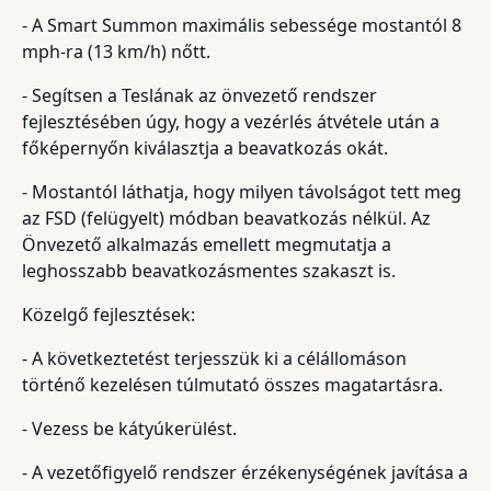
- A Smart Summon maximális sebessége mostantól 8
mph-ra (13 km/h) nőtt.
- Segítsen a Teslának az önvezető rendszer
fejlesztésében úgy, hogy a vezérlés átvétele után a
főképernyőn kiválasztja a beavatkozás okát.
- Mostantól láthatja, hogy milyen távolságot tett meg
az FSD (felügyelt) módban beavatkozás nélkül. Az
Önvezető alkalmazás emellett megmutatja a
leghosszabb beavatkozásmentes szakaszt is.
Közelgő fejlesztések:
- A következtetést terjesszük ki a célállomáson
történő kezelésen túlmutató összes magatartásra.
- Vezess be kátyúkerülést.
- A vezetőfigyelő rendszer érzékenységének javítása a