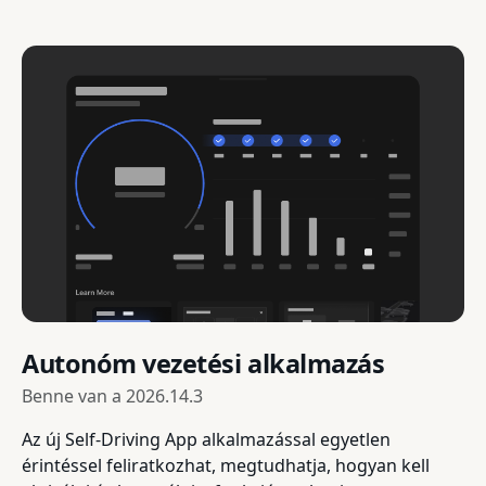
Autonóm vezetési alkalmazás
Benne van a
2026.14.3
Az új Self-Driving App alkalmazással egyetlen
érintéssel feliratkozhat, megtudhatja, hogyan kell