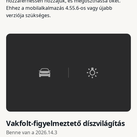
hozzáférhessen hozzájuk, és megoszthassa őket.
Ehhez a mobilalkalmazás 4.55.6-os vagy újabb
verziója szükséges.
Vakfolt-figyelmeztető díszvilágítás
Benne van a
2026.14.3