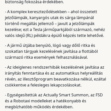
biztonság fokozása érdekében.
- A komplex kereszteződésekben – ahol összetett
jelzőlámpák, kanyargós utak és sárga lámpánál
történő megállás jellemző – javult a jelzőlámpák
kezelése; ezt a Tesla járműparkjából származó, nehéz
valós idejű (RL) példákra épülő képzés tette lehetővé.
- A jármű útjába benyúló, lógó vagy dőlő ritka és
szokatlan tárgyak kezelésének javítása a flottából
származó ritka események felhasználásával.
- Az ideiglenes rendszerhibák kezelésének javítása az
irányítás fenntartása és az automatikus helyreállítás
révén, az illesztőprogram beavatkozása nélkül, ezáltal
csökkentve a felesleges lekapcsolásokat.
- Egységesítettük az Actually Smart Summon, az FSD
és a Robotaxi modelleket a hatékonyabb és
megbízhatóbb működés érdekében.