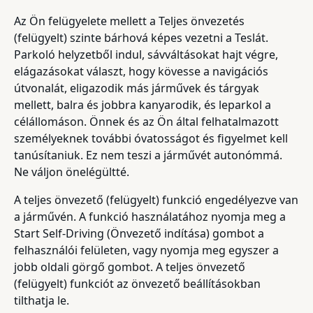
Az Ön felügyelete mellett a Teljes önvezetés
(felügyelt) szinte bárhová képes vezetni a Teslát.
Parkoló helyzetből indul, sávváltásokat hajt végre,
elágazásokat választ, hogy kövesse a navigációs
útvonalát, eligazodik más járművek és tárgyak
mellett, balra és jobbra kanyarodik, és leparkol a
célállomáson. Önnek és az Ön által felhatalmazott
személyeknek további óvatosságot és figyelmet kell
tanúsítaniuk. Ez nem teszi a járművét autonómmá.
Ne váljon önelégültté.
A teljes önvezető (felügyelt) funkció engedélyezve van
a járművén. A funkció használatához nyomja meg a
Start Self-Driving (Önvezető indítása) gombot a
felhasználói felületen, vagy nyomja meg egyszer a
jobb oldali görgő gombot. A teljes önvezető
(felügyelt) funkciót az önvezető beállításokban
tilthatja le.