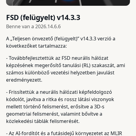
FSD (felügyelt) v14.3.3
Benne van a
2026.14.6.6
A „Teljesen önvezető (felügyelt)” v14.3.3 verzió a
következőket tartalmazza:
- Továbbfejlesztettük az FSD neurális hálózat
képzésének megerősítő tanulási (RL) szakaszát, ami
számos különböző vezetési helyzetben javulást
eredményezett.
- Frissítettük a neurális hálózati képfeldolgozó
kódolót, javítva a ritka és rossz látási viszonyok
mellett történő felismerést, erősítve a 3D-s
geometriai felismerést, valamint bővítve a
közlekedési táblák felismerését.
- Az AI-fordítót és a futásidejű környezetet az MLIR