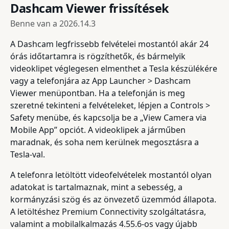
Dashcam Viewer frissítések
Benne van a
2026.14.3
A Dashcam legfrissebb felvételei mostantól akár 24
órás időtartamra is rögzíthetők, és bármelyik
videoklipet véglegesen elmenthet a Tesla készülékére
vagy a telefonjára az App Launcher > Dashcam
Viewer menüpontban. Ha a telefonján is meg
szeretné tekinteni a felvételeket, lépjen a Controls >
Safety menübe, és kapcsolja be a „View Camera via
Mobile App” opciót. A videoklipek a járműben
maradnak, és soha nem kerülnek megosztásra a
Tesla-val.
A telefonra letöltött videofelvételek mostantól olyan
adatokat is tartalmaznak, mint a sebesség, a
kormányzási szög és az önvezető üzemmód állapota.
A letöltéshez Premium Connectivity szolgáltatásra,
valamint a mobilalkalmazás 4.55.6-os vagy újabb