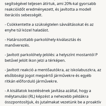
segítségével teljesen átírtuk, ami 20%-kal gyorsabb
reakcióidőt eredményezett, és javította a modell
iterációs sebességét.
- Csökkentette a szükségtelen sávváltásokat és az
enyhe túl közel haladást.
- Határozottabb parkolóhely-kiválasztás és
manőverezés.
- Javított parkolóhely-jelölés: a helyszínt mostantól P
betűvel jelölt ikon jelzi a térképen.
- Javított reakció a mentőautókra, az iskolabuszkra, az
elsőbbségi jogot megsértő járművekre és egyéb
ritkán előforduló járművekre.
- A kisállatok kezelésének javítása azáltal, hogy a
mélytanulási (RL) képzést a nehezebb példákra
összpontosítjuk, és jutalmakat vezetünk be a proaktív