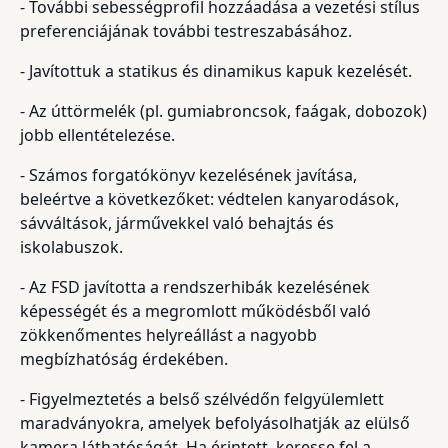
- További sebességprofil hozzáadása a vezetési stílus
preferenciájának további testreszabásához.
- Javítottuk a statikus és dinamikus kapuk kezelését.
- Az úttörmelék (pl. gumiabroncsok, faágak, dobozok)
jobb ellentételezése.
- Számos forgatókönyv kezelésének javítása,
beleértve a következőket: védtelen kanyarodások,
sávváltások, járművekkel való behajtás és
iskolabuszok.
- Az FSD javította a rendszerhibák kezelésének
képességét és a megromlott működésből való
zökkenőmentes helyreállást a nagyobb
megbízhatóság érdekében.
- Figyelmeztetés a belső szélvédőn felgyülemlett
maradványokra, amelyek befolyásolhatják az elülső
kamera láthatóságát. Ha érintett, keresse fel a