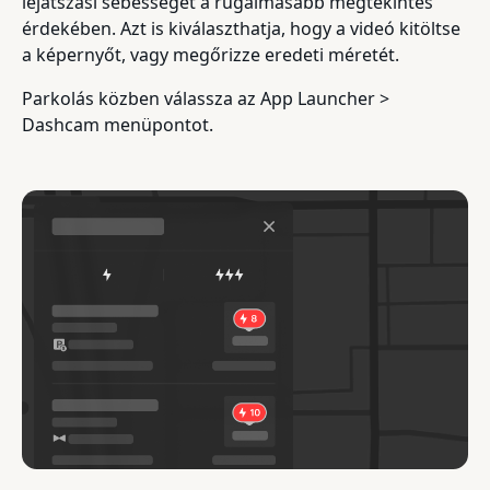
lejátszási sebességet a rugalmasabb megtekintés
érdekében. Azt is kiválaszthatja, hogy a videó kitöltse
a képernyőt, vagy megőrizze eredeti méretét.
Parkolás közben válassza az App Launcher >
Dashcam menüpontot.