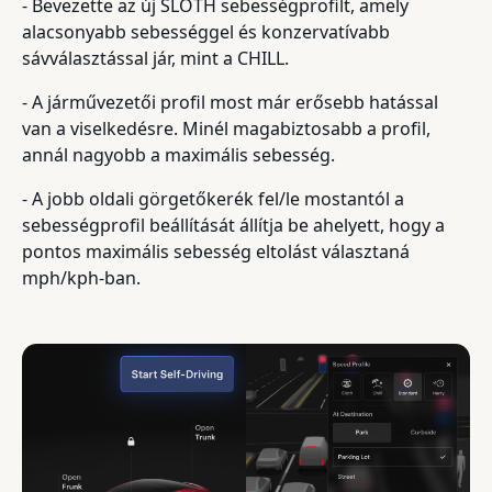
- Bevezette az új SLOTH sebességprofilt, amely
alacsonyabb sebességgel és konzervatívabb
sávválasztással jár, mint a CHILL.
- A járművezetői profil most már erősebb hatással
van a viselkedésre. Minél magabiztosabb a profil,
annál nagyobb a maximális sebesség.
- A jobb oldali görgetőkerék fel/le mostantól a
sebességprofil beállítását állítja be ahelyett, hogy a
pontos maximális sebesség eltolást választaná
mph/kph-ban.