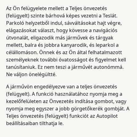
Az Ön felügyelete mellett a Teljes önvezetés
(felügyelt) szinte bárhová képes vezetni a Teslát.
Parkoló helyzetből indul, sávváltásokat hajt végre,
elágazásokat választ, hogy kövesse a navigációs
útvonalát, eligazodik más járművek és tárgyak
mellett, balra és jobbra kanyarodik, és leparkol a
célállomáson. Önnek és az Ön által felhatalmazott
személyeknek további óvatosságot és figyelmet kell
tanúsítaniuk. Ez nem teszi a járművét autonómmá.
Ne váljon önelégültté.
A járművön engedélyezve van a teljes önvezetés
(felügyelt). A funkció használatához nyomja meg a
kezelőfelületen az Önvezetés indítása gombot, vagy
nyomja meg egyszer a jobb görgetőkerék gombját. A
Teljes önvezetés (felügyelt) funkciót az Autopilot
beállításaiban tilthatja le.