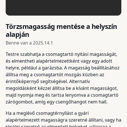
Törzsmagasság mentése a helyszín
alapján
Benne van a
2025.14.1
Testre szabhatja a csomagtartó nyitási magasságát,
és elmentheti alapértelmezettként vagy egy adott
helyre, például a garázsba. A magasság beállításához
állítsa meg a csomagtartót mozgás közben az
érintőképernyő segítségével. Alternatív
megoldásként kézzel állítsa be a kívánt magasságot,
majd nyomja meg és tartsa lenyomva a csomagtartó
zárógombot, amíg egy csengőhangot nem hall.
Ha a meglévő csomagtérnyílást a gyári
alapértelmezett magasságra szeretné állítani, vagy ha
törölni szeretné az elmentett helyeket, válassza a