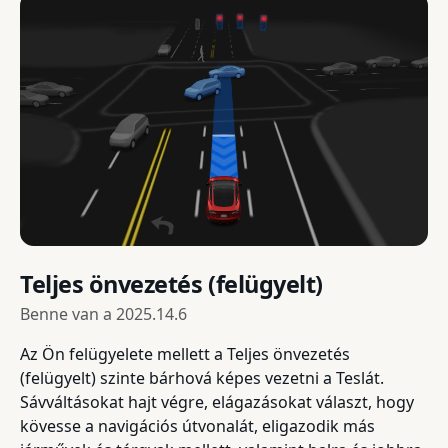
Teljes önvezetés (felügyelt)
Benne van a
2025.14.6
Az Ön felügyelete mellett a Teljes önvezetés
(felügyelt) szinte bárhová képes vezetni a Teslát.
Sávváltásokat hajt végre, elágazásokat választ, hogy
kövesse a navigációs útvonalát, eligazodik más