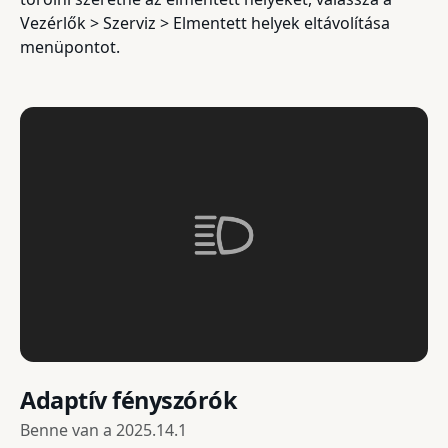
Vezérlők > Szerviz > Elmentett helyek eltávolítása
menüpontot.
Adaptív fényszórók
Benne van a
2025.14.1