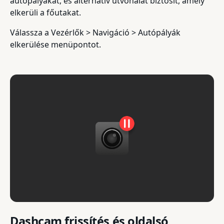
autópályákat, és alternatív útvonalat biztosít, amely
elkerüli a főutakat.
Válassza a Vezérlők > Navigáció > Autópályák
elkerülése menüpontot.
Dashcam frissítés és oldalsó