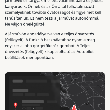
járművek és tárgyak mellett, valamint balra és jobbra
kanyarodik. Önnek és az Ön által felhatalmazott
személyeknek további óvatosságot és figyelmet kell
tanúsítaniuk. Ez nem teszi a járművét autonómmá.
Ne váljon önelégültté.
A járművön engedélyezve van a teljes önvezetés
(felügyelt). A funkció használatához nyomja meg
egyszer a jobb görgetőkerék gombot. A Teljes
önvezetés (felügyelt) kikapcsolható az Autopilot
beállítások menüpontban.