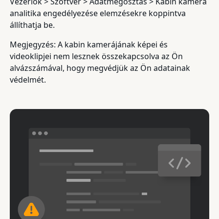
Vezérlők > Szoftver > Adatmegosztás > Kabin kamera
analitika engedélyezése elemzésekre koppintva
állíthatja be.
Megjegyzés: A kabin kamerájának képei és
videoklipjei nem lesznek összekapcsolva az Ön
alvázszámával, hogy megvédjük az Ön adatainak
védelmét.