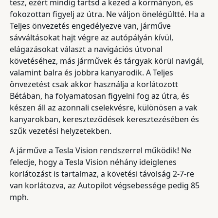
tesz, ezért mindig tartsd a kezed a kormányon, és
fokozottan figyelj az útra. Ne váljon önelégültté. Ha a
Teljes önvezetés engedélyezve van, járműve
sávváltásokat hajt végre az autópályán kívül,
elágazásokat választ a navigációs útvonal
követéséhez, más járművek és tárgyak körül navigál,
valamint balra és jobbra kanyarodik. A Teljes
önvezetést csak akkor használja a korlátozott
Bétában, ha folyamatosan figyelni fog az útra, és
készen áll az azonnali cselekvésre, különösen a vak
kanyarokban, kereszteződések keresztezésében és
szűk vezetési helyzetekben.
A járműve a Tesla Vision rendszerrel működik! Ne
feledje, hogy a Tesla Vision néhány ideiglenes
korlátozást is tartalmaz, a követési távolság 2-7-re
van korlátozva, az Autopilot végsebessége pedig 85
mph.