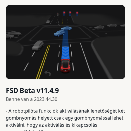
FSD Beta v11.4.9
Benne van a
2023.44.30
- A robotpilóta funkciók aktiválásának lehetőségét két
gombnyomás helyett csak egy gombnyomással lehet
aktiválni, hogy az aktiválás és kikapcsolás