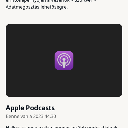
Adatmegosztás lehetőségre.
Apple Podcasts
Benne van a
2023.44.30
Hallgassa meg a világ legnépszerűbb podcastjainak