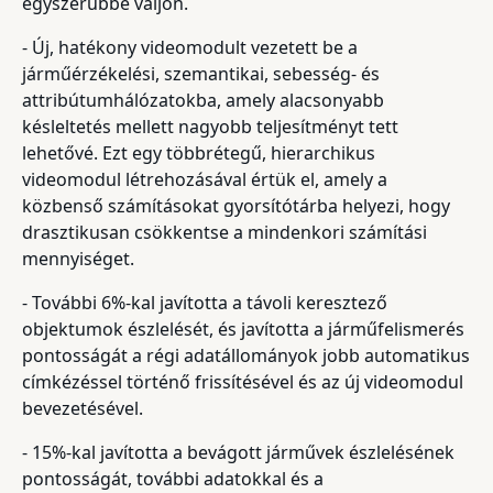
egyszerűbbé váljon.
- Új, hatékony videomodult vezetett be a
járműérzékelési, szemantikai, sebesség- és
attribútumhálózatokba, amely alacsonyabb
késleltetés mellett nagyobb teljesítményt tett
lehetővé. Ezt egy többrétegű, hierarchikus
videomodul létrehozásával értük el, amely a
közbenső számításokat gyorsítótárba helyezi, hogy
drasztikusan csökkentse a mindenkori számítási
mennyiséget.
- További 6%-kal javította a távoli keresztező
objektumok észlelését, és javította a járműfelismerés
pontosságát a régi adatállományok jobb automatikus
címkézéssel történő frissítésével és az új videomodul
bevezetésével.
- 15%-kal javította a bevágott járművek észlelésének
pontosságát, további adatokkal és a