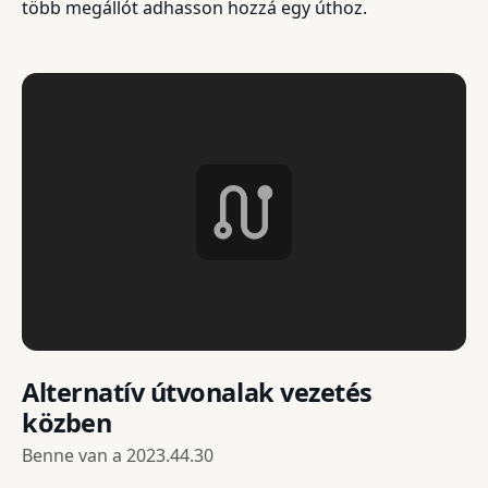
több megállót adhasson hozzá egy úthoz.
Alternatív útvonalak vezetés
közben
Benne van a
2023.44.30