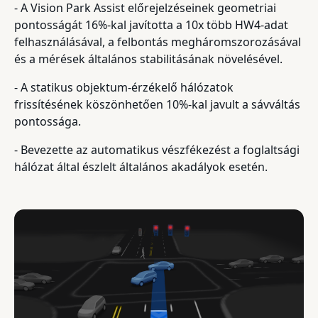
- A Vision Park Assist előrejelzéseinek geometriai
pontosságát 16%-kal javította a 10x több HW4-adat
felhasználásával, a felbontás megháromszorozásával
és a mérések általános stabilitásának növelésével.
- A statikus objektum-érzékelő hálózatok
frissítésének köszönhetően 10%-kal javult a sávváltás
pontossága.
- Bevezette az automatikus vészfékezést a foglaltsági
hálózat által észlelt általános akadályok esetén.