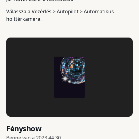
Válassza a Vezérlés > Autopilot > Automatikus
holttérkamera.
Fényshow
Benne van a
2023.44.30