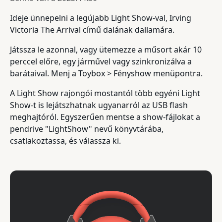
Ideje ünnepelni a legújabb Light Show-val, Irving
Victoria The Arrival című dalának dallamára.
Játssza le azonnal, vagy ütemezze a műsort akár 10
perccel előre, egy járművel vagy szinkronizálva a
barátaival. Menj a Toybox > Fényshow menüpontra.
A Light Show rajongói mostantól több egyéni Light
Show-t is lejátszhatnak ugyanarról az USB flash
meghajtóról. Egyszerűen mentse a show-fájlokat a
pendrive "LightShow" nevű könyvtárába,
csatlakoztassa, és válassza ki.