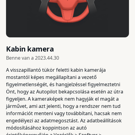
Kabin kamera
Benne van a
2023.44.30
A visszapillantó tükör feletti kabin kamerája
mostantól képes megállapítani a vezető
figyelmetlenségét, és hangjelzéssel figyelmeztetni
Önt, hogy az Autopilot bekapcsolása esetén az útra
figyeljen. A kameraképek nem hagyják el magát a
járművet, ami azt jelenti, hogy a rendszer nem tud
információt menteni vagy továbbítani, hacsak nem
engedélyezi az adatmegosztást. Az adatbeállítások
módosításához koppintson az autó
érintőképernyőjén a Vezérlők > Szoftver >