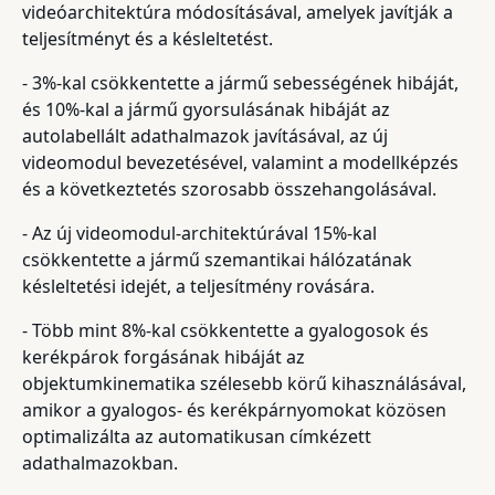
videóarchitektúra módosításával, amelyek javítják a
teljesítményt és a késleltetést.
- 3%-kal csökkentette a jármű sebességének hibáját,
és 10%-kal a jármű gyorsulásának hibáját az
autolabellált adathalmazok javításával, az új
videomodul bevezetésével, valamint a modellképzés
és a következtetés szorosabb összehangolásával.
- Az új videomodul-architektúrával 15%-kal
csökkentette a jármű szemantikai hálózatának
késleltetési idejét, a teljesítmény rovására.
- Több mint 8%-kal csökkentette a gyalogosok és
kerékpárok forgásának hibáját az
objektumkinematika szélesebb körű kihasználásával,
amikor a gyalogos- és kerékpárnyomokat közösen
optimalizálta az automatikusan címkézett
adathalmazokban.