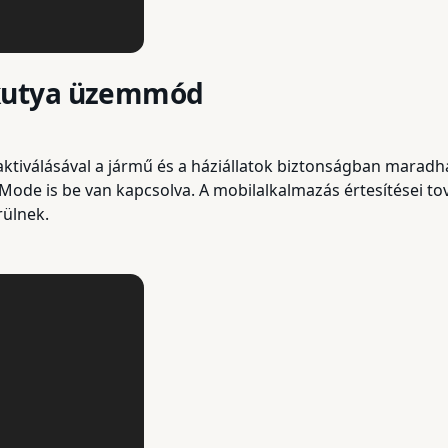
kutya üzemmód
ktiválásával a jármű és a háziállatok biztonságban maradh
ode is be van kapcsolva. A mobilalkalmazás értesítései tov
rülnek.