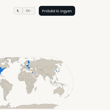
Próbáld ki ingyen
EN