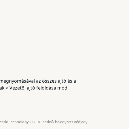
ú megnyomásával az összes ajtó és a
ak > Vezetői ajtó feloldása mód
essie Technology LLC. A Tessie® bejegyzett védjegy.