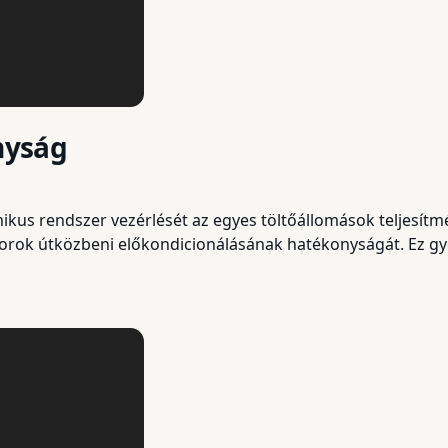
onyság
ikus rendszer vezérlését az egyes töltőállomások teljesítm
torok útközbeni előkondicionálásának hatékonyságát. Ez gy