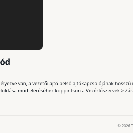
mód
délyezve van, a vezetői ajtó belső ajtókapcsolójának hossz
feloldása mód eléréséhez koppintson a Vezérlőszervek > Zár
© 2026 T